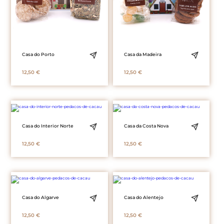
Casa do Porto
Casa da Madeira
12,50
€
12,50
€
Casa do Interior Norte
Casa da Costa Nova
12,50
€
12,50
€
Casa do Algarve
Casa do Alentejo
12,50
€
12,50
€