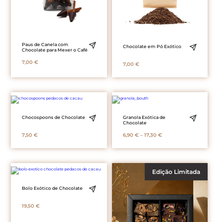
Paus de Canela com
Chocolate em Pó Exótico
Chocolate para Mexer o Café
7,00
€
7,00
€
Chocospoons de Chocolate
Granola Exótica de
Chocolate
Price
7,50
€
6,90
€
–
17,30
€
range:
6,90 €
through
17,30 €
Edição Limitada
Bolo Exótico de Chocolate
19,50
€