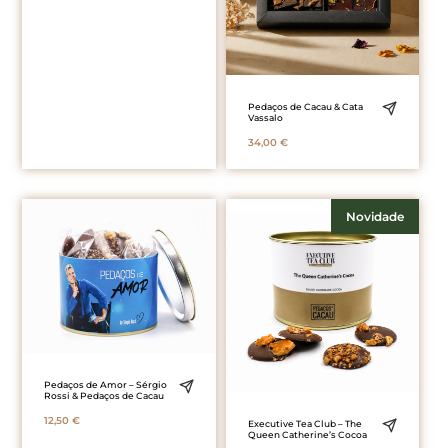
Pedaços de Cacau & Cata
Vassalo
34,00
€
Novidade
Pedaços de Amor – Sérgio
Rossi & Pedaços de Cacau
12,50
€
Executive Tea Club – The
Queen Catherine’s Cocoa