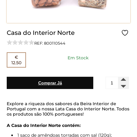
Casa do Interior Norte
REF: 800110544
€
Em Stock
12.50
Quantidade
Comprar Já
de
Casa
do
Interior
Explore a riqueza dos sabores da Beira Interior de
Norte
Portugal com a nossa Lata Casa do Interior Norte. Todos
os produtos são 100% portugueses!
A Casa do Interior Norte contém:
1 saco de amêndoas torradas com sal (120g);