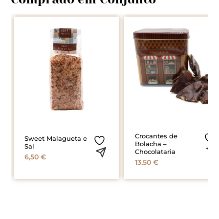
Crocantes de
Sweet Malagueta e
Bolacha –
Sal
Chocolataria
6,50
€
13,50
€