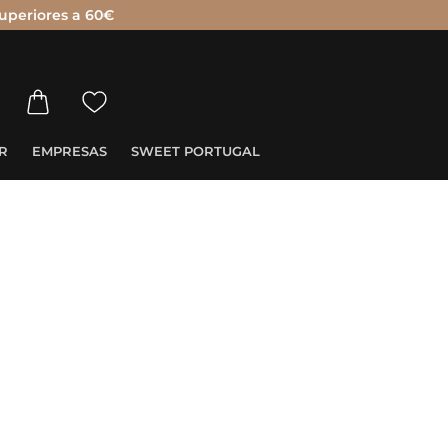
uperiores a 60€
R
EMPRESAS
SWEET PORTUGAL