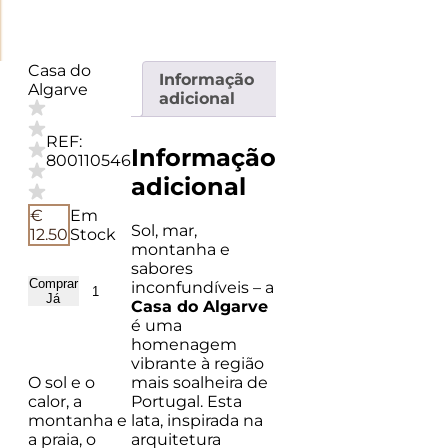
Casa do
Informação
Algarve
adicional
REF:
Informação
800110546
adicional
€
Em
Sol, mar,
12.50
Stock
montanha e
sabores
Comprar
inconfundíveis – a
Quantidade
Já
Casa do Algarve
de
é uma
Casa
homenagem
do
vibrante à região
Algarve
mais soalheira de
O sol e o
Portugal. Esta
calor, a
lata, inspirada na
montanha e
arquitetura
a praia, o