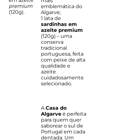
em azeite
mais
premium
emblemática do
(120g).
Algarve;
1 lata de
sardinhas em
azeite premium
(120g) – uma
conserva
tradicional
portuguesa, feita
com peixe de alta
qualidade e
azeite
cuidadosamente
selecionado.
A
Casa do
Algarve
é perfeita
para quem quer
saborear o sul de
Portugal em cada
dentada. Um