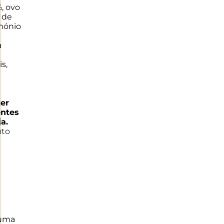
, ovo
 de
amónio
a
s,
er
entes
a.
uto
 uma