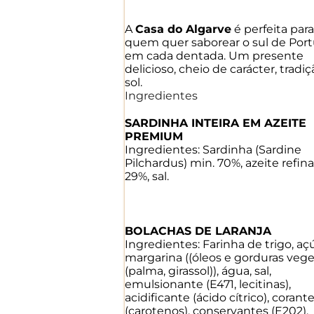
A
Casa do Algarve
é perfeita para
quem quer saborear o sul de Port
em cada dentada. Um presente
delicioso, cheio de carácter, tradiç
sol.
Ingredientes
SARDINHA INTEIRA EM AZEITE
PREMIUM
Ingredientes: Sardinha (Sardine
Pilchardus) min. 70%, azeite refin
29%, sal.
BOLACHAS DE LARANJA
Ingredientes: Farinha de trigo, aç
margarina ((óleos e gorduras vege
(palma, girassol)), água, sal,
emulsionante (E471, lecitinas),
acidificante (ácido cítrico), corant
(carotenos), conservantes (E202),