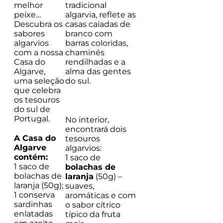
tradicional
melhor
algarvia, reflete as
peixe…
casas caiadas de
Descubra os
branco com
sabores
barras coloridas,
algarvios
chaminés
com a nossa
rendilhadas e a
Casa do
alma das gentes
Algarve,
do sul.
uma seleção
que celebra
os tesouros
do sul de
Portugal.
No interior,
encontrará dois
A Casa do
tesouros
Algarve
algarvios:
contém:
1 saco de
1 saco de
bolachas de
bolachas de
laranja
(50g) –
laranja (50g);
suaves,
1 conserva
aromáticas e com
sardinhas
o sabor cítrico
enlatadas
típico da fruta