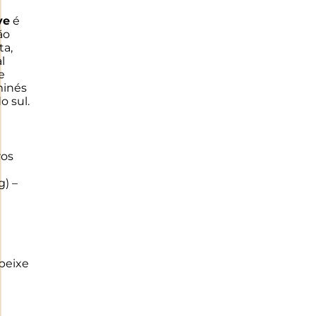
ve
é
ão
ta,
l
e
minés
o sul.
ros
g) –
 peixe