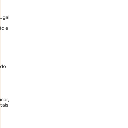
ugal
ão e
ado
úcar,
tais
e