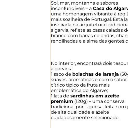
Sol, mar, montanha e sabores
inconfundíveis – a
Casa do Algar
uma homenagem vibrante à regi
mais soalheira de Portugal. Esta la
inspirada na arquitetura tradiciona
algarvia, reflete as casas caiadas d
branco com barras coloridas, cha
rendilhadas e a alma das gentes d
No interior, encontrará dois tesou
algarvios:
1 saco de
bolachas de laranja
(50
suaves, aromáticas e com o sabor
cítrico típico da fruta mais
emblemática do Algarve;
1 lata de
sardinhas em azeite
premium
(120g) – uma conserva
tradicional portuguesa, feita com
de alta qualidade e azeite
cuidadosamente selecionado.