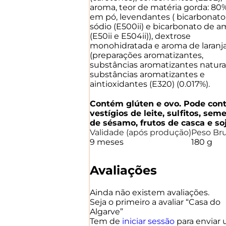
aroma, teor de matéria gorda: 80%
em pó, levendantes ( bicarbonato
sódio (E500ii) e bicarbonato de 
(E50ii e E504ii)), dextrose
monohidratada e aroma de laranj
(preparações aromatizantes,
substâncias aromatizantes naturai
substâncias aromatizantes e
aintioxidantes (E320) (0.017%).
Contém glúten e ovo. Pode cont
vestígios de leite, sulfitos, sem
de sésamo, frutos de casca e soj
Validade
(após produção)
Peso Br
9 meses
180 g
Avaliações
Ainda não existem avaliações.
Seja o primeiro a avaliar “Casa do
Algarve”
Tem de
iniciar sessão
para enviar