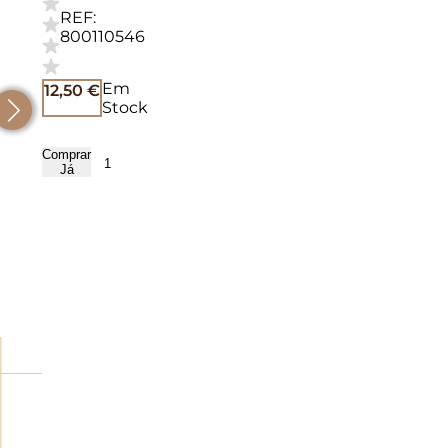
REF:
800110546
Em
12,50
€
Stock
Comprar
Quantidade
Já
de
Casa
do
Algarve