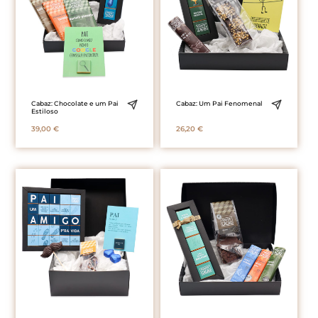
Cabaz: Chocolate e um Pai
Cabaz: Um Pai Fenomenal
Estiloso
39,00
€
26,20
€