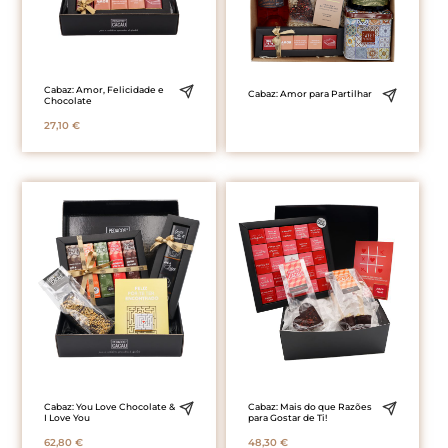
Cabaz: Amor, Felicidade e
Cabaz: Amor para Partilhar
Chocolate
27,10
€
Cabaz: You Love Chocolate &
Cabaz: Mais do que Razões
I Love You
para Gostar de Ti!
62,80
€
48,30
€