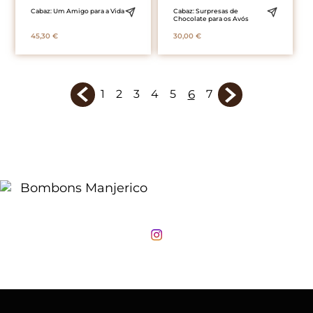
Cabaz: Um Amigo para a Vida
Cabaz: Surpresas de
Chocolate para os Avós
45,30
€
30,00
€
6
1
2
3
4
5
7