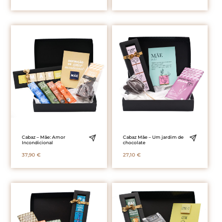
Cabaz – Mãe: Amor
Cabaz Mãe – Um jardim de
Incondicional
chocolate
37,90
€
27,10
€