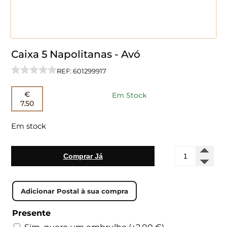
Caixa 5 Napolitanas - Avó
REF: 601299917
€
Em Stock
7.50
Em stock
Quantidade
Comprar Já
de
Caixa
5
Napolitanas
-
Avó
Presente