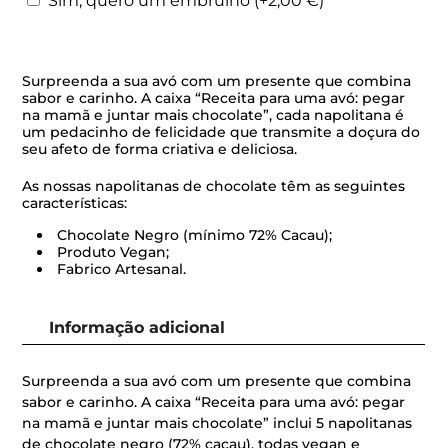
Sim, quero um embrulho
(+
2,00
€
)
Surpreenda a sua avó com um presente que combina
sabor e carinho. A caixa “Receita para uma avó: pegar
na mamã e juntar mais chocolate”, cada napolitana é
um pedacinho de felicidade que transmite a doçura do
seu afeto de forma criativa e deliciosa.
As nossas napolitanas de chocolate têm as seguintes
características:
Chocolate Negro (mínimo 72% Cacau);
Produto Vegan;
Fabrico Artesanal.
Informação adicional
Surpreenda a sua avó com um presente que combina
sabor e carinho. A caixa “Receita para uma avó: pegar
na mamã e juntar mais chocolate” inclui 5 napolitanas
de chocolate negro (72% cacau), todas vegan e