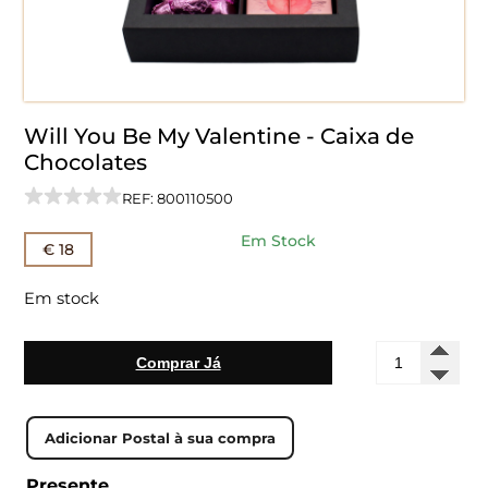
Will You Be My Valentine - Caixa de
Chocolates
REF: 800110500
Em Stock
€ 18
Em stock
Quantidade
Comprar Já
de
Will
You
Be
My
Valentine
Presente