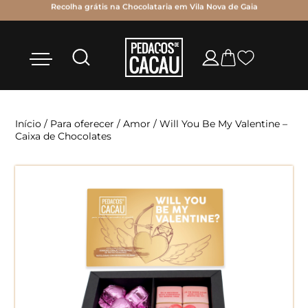
as
Recolha grátis na Chocolataria em Vila Nova de Gaia
Início
/
Para oferecer
/
Amor
/ Will You Be My Valentine –
Caixa de Chocolates