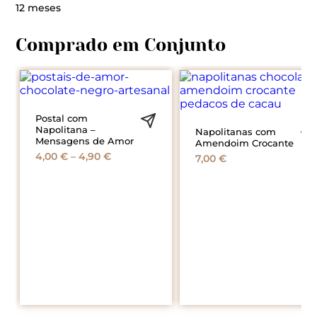
12 meses
Postal com
Napolitana –
Napolitanas com
Mensagens de Amor
Amendoim Crocante
Price
4,00
€
–
4,90
€
7,00
€
range:
4,00 €
through
4,90 €