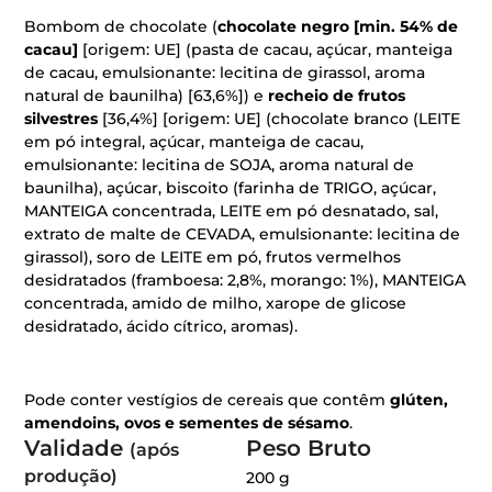
Bombom de chocolate (
chocolate negro [min. 54% de
cacau]
[origem: UE] (pasta de cacau, açúcar, manteiga
de cacau, emulsionante: lecitina de girassol, aroma
natural de baunilha) [63,6%]) e
recheio de frutos
silvestres
[36,4%] [origem: UE] (chocolate branco (LEITE
em pó integral, açúcar, manteiga de cacau,
emulsionante: lecitina de SOJA, aroma natural de
baunilha), açúcar, biscoito (farinha de TRIGO, açúcar,
MANTEIGA concentrada, LEITE em pó desnatado, sal,
extrato de malte de CEVADA, emulsionante: lecitina de
girassol), soro de LEITE em pó, frutos vermelhos
desidratados (framboesa: 2,8%, morango: 1%), MANTEIGA
concentrada, amido de milho, xarope de glicose
desidratado, ácido cítrico, aromas).
Pode conter vestígios de cereais que contêm
glúten,
amendoins, ovos e sementes de sésamo
.
Validade
Peso Bruto
(após
produção)
200 g