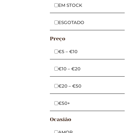
EM STOCK
ESGOTADO
Preço
€5 – €10
€10 – €20
€20 – €50
€50+
Ocasião
AMOR