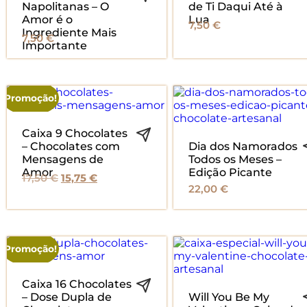
Napolitanas – O
de Ti Daqui Até à
Amor é o
Lua
7,50
€
Ingrediente Mais
7,50
€
Importante
Promoção!
Caixa 9 Chocolates
– Chocolates com
Dia dos Namorados
Mensagens de
Todos os Meses –
Amor
Edição Picante
O
O
17,50
€
15,75
€
22,00
€
preço
preço
original
atual
era:
é:
17,50 €.
15,75 €.
Promoção!
Caixa 16 Chocolates
– Dose Dupla de
Will You Be My