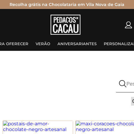
Recolha grátis na Chocolataria em Vila Nova de Gaia
Nenhum produto no carrinho.
RA OFERECER
VERÃO
ANIVERSARIANTES
PERSONALIZA