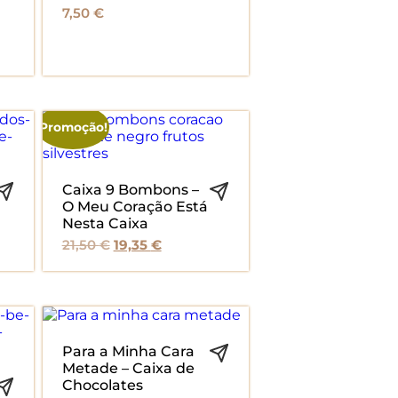
7,50
€
Promoção!
Caixa 9 Bombons –
O Meu Coração Está
Nesta Caixa
O
O
21,50
€
19,35
€
preço
preço
original
atual
era:
é:
21,50 €.
19,35 €.
Para a Minha Cara
Metade – Caixa de
Chocolates