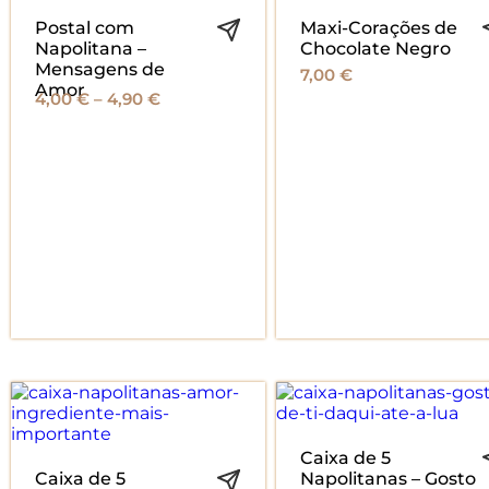
Postal com
Maxi-Corações de
Napolitana –
Chocolate Negro
Mensagens de
7,00
€
Amor
Price
4,00
€
–
4,90
€
range:
4,00 €
through
4,90 €
Caixa de 5
Caixa de 5
Napolitanas – Gosto