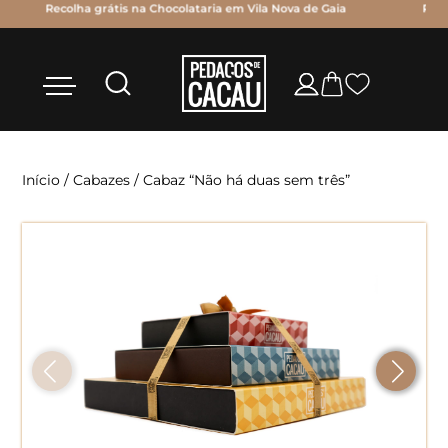
 Gaia
Personalize os chocolates com as suas próprias mensagens!
Início
/
Cabazes
/ Cabaz “Não há duas sem três”