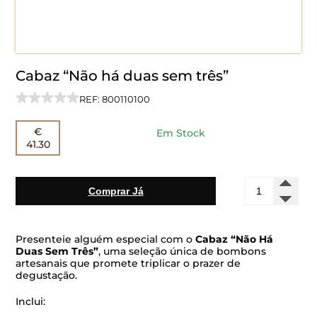
Cabaz “Não há duas sem três”
REF: 800110100
€
Em Stock
41.30
Quantidade
Comprar Já
de
Cabaz
“Não
há
Presenteie alguém especial com o
Cabaz “Não Há
duas
Duas Sem Três”
, uma seleção única de bombons
artesanais que promete triplicar o prazer de
sem
degustação.
três”
Inclui: