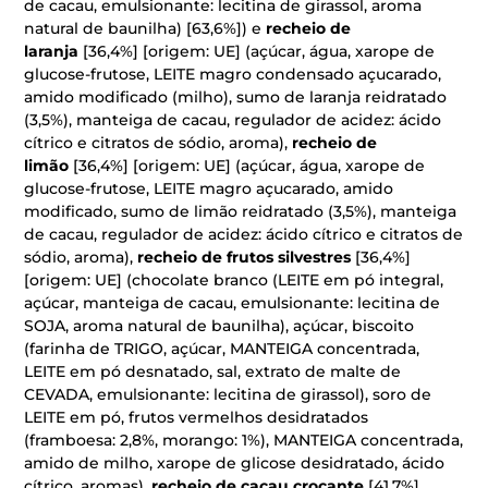
de cacau, emulsionante: lecitina de girassol, aroma
natural de baunilha) [63,6%]) e
recheio de
laranja
[36,4%] [origem: UE] (açúcar, água, xarope de
glucose-frutose, LEITE magro condensado açucarado,
amido modificado (milho), sumo de laranja reidratado
(3,5%), manteiga de cacau, regulador de acidez: ácido
cítrico e citratos de sódio, aroma),
recheio de
limão
[36,4%] [origem: UE] (açúcar, água, xarope de
glucose-frutose, LEITE magro açucarado, amido
modificado, sumo de limão reidratado (3,5%), manteiga
de cacau, regulador de acidez: ácido cítrico e citratos de
sódio, aroma),
recheio de frutos silvestres
[36,4%]
[origem: UE] (chocolate branco (LEITE em pó integral,
açúcar, manteiga de cacau, emulsionante: lecitina de
SOJA, aroma natural de baunilha), açúcar, biscoito
(farinha de TRIGO, açúcar, MANTEIGA concentrada,
LEITE em pó desnatado, sal, extrato de malte de
CEVADA, emulsionante: lecitina de girassol), soro de
LEITE em pó, frutos vermelhos desidratados
(framboesa: 2,8%, morango: 1%), MANTEIGA concentrada,
amido de milho, xarope de glicose desidratado, ácido
cítrico, aromas),
recheio de cacau crocante
[41,7%]