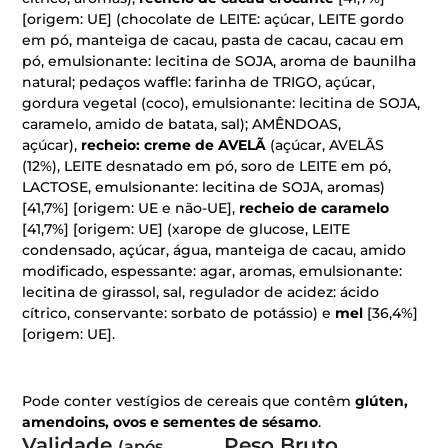
[origem: UE] (chocolate de LEITE: açúcar, LEITE gordo
em pó, manteiga de cacau, pasta de cacau, cacau em
pó, emulsionante: lecitina de SOJA, aroma de baunilha
natural; pedaços waffle: farinha de TRIGO, açúcar,
gordura vegetal (coco), emulsionante: lecitina de SOJA,
caramelo, amido de batata, sal); AMÊNDOAS,
açúcar),
recheio: creme de AVELÃ
(açúcar, AVELÃS
(12%), LEITE desnatado em pó, soro de LEITE em pó,
LACTOSE, emulsionante: lecitina de SOJA, aromas)
[41,7%] [origem: UE e não-UE],
recheio de caramelo
[41,7%] [origem: UE] (xarope de glucose, LEITE
condensado, açúcar, água, manteiga de cacau, amido
modificado, espessante: agar, aromas, emulsionante:
lecitina de girassol, sal, regulador de acidez: ácido
cítrico, conservante: sorbato de potássio) e
mel
[36,4%]
[origem: UE].
Pode conter vestígios de cereais que contêm
glúten,
amendoins, ovos e sementes de sésamo
.
Validade
Peso Bruto
(após