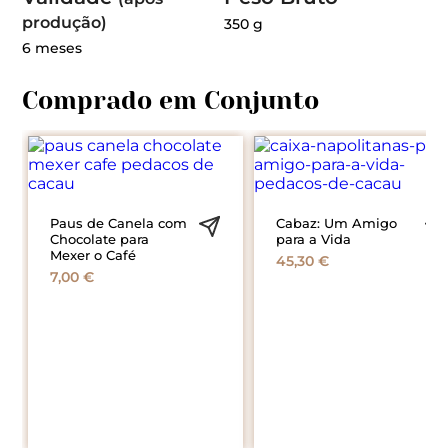
produção)
350 g
6 meses
Paus de Canela com
Cabaz: Um Amigo
Chocolate para
para a Vida
Mexer o Café
45,30
€
7,00
€