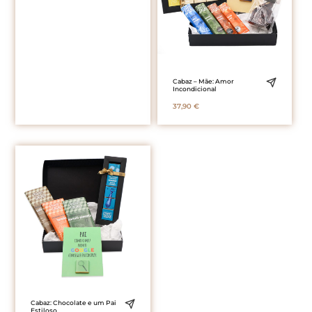
Cabaz – Mãe: Amor
Incondicional
37,90
€
Cabaz: Chocolate e um Pai
Estiloso