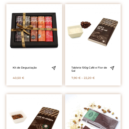
Kit de Degustação
Tablete 100g Café e Flor de
Sal
Price
40,50
€
7,90
€
–
22,20
€
range:
7,90 €
through
22,20 €