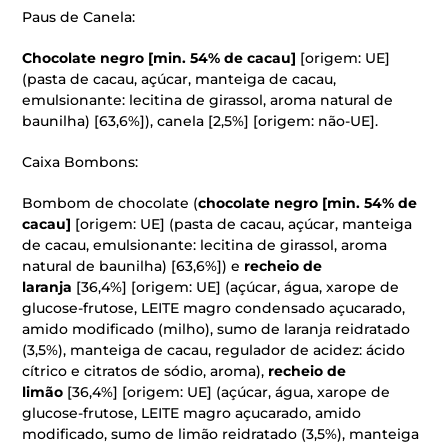
Paus de Canela:
Chocolate negro [min. 54% de cacau]
[origem: UE]
(pasta de cacau, açúcar, manteiga de cacau,
emulsionante: lecitina de girassol, aroma natural de
baunilha) [63,6%]), canela [2,5%] [origem: não-UE].
Caixa Bombons:
Bombom de chocolate (
chocolate negro [min. 54% de
cacau]
[origem: UE] (pasta de cacau, açúcar, manteiga
de cacau, emulsionante: lecitina de girassol, aroma
natural de baunilha) [63,6%]) e
recheio de
laranja
[36,4%] [origem: UE] (açúcar, água, xarope de
glucose-frutose, LEITE magro condensado açucarado,
amido modificado (milho), sumo de laranja reidratado
(3,5%), manteiga de cacau, regulador de acidez: ácido
cítrico e citratos de sódio, aroma),
recheio de
limão
[36,4%] [origem: UE] (açúcar, água, xarope de
glucose-frutose, LEITE magro açucarado, amido
modificado, sumo de limão reidratado (3,5%), manteiga