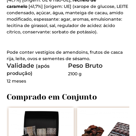
[41,7%] [origem: UE e não-UE],
recheio de
caramelo
[41,7%] [origem: UE] (xarope de glucose, LEITE
condensado, açúcar, água, manteiga de cacau, amido
modificado, espessante: agar, aromas, emulsionante:
lecitina de girassol, sal, regulador de acidez: ácido
cítrico, conservante: sorbato de potássio).
Pode conter vestígios de amendoins, frutos de casca
rija, leite, ovos e sementes de sésamo.
Validade
Peso Bruto
(após
produção)
2100 g
12 meses