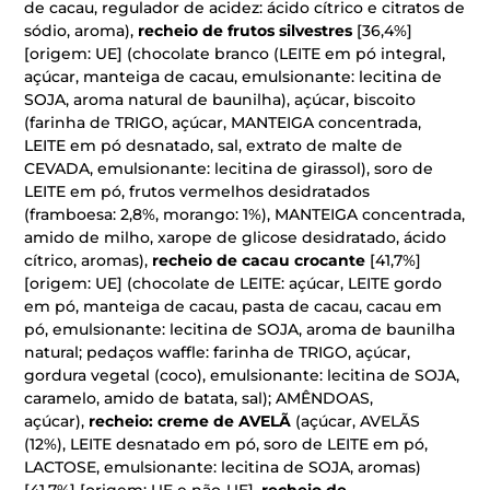
de cacau, regulador de acidez: ácido cítrico e citratos de
sódio, aroma),
recheio de frutos silvestres
[36,4%]
[origem: UE] (chocolate branco (LEITE em pó integral,
açúcar, manteiga de cacau, emulsionante: lecitina de
SOJA, aroma natural de baunilha), açúcar, biscoito
(farinha de TRIGO, açúcar, MANTEIGA concentrada,
LEITE em pó desnatado, sal, extrato de malte de
CEVADA, emulsionante: lecitina de girassol), soro de
LEITE em pó, frutos vermelhos desidratados
(framboesa: 2,8%, morango: 1%), MANTEIGA concentrada,
amido de milho, xarope de glicose desidratado, ácido
cítrico, aromas),
recheio de cacau crocante
[41,7%]
[origem: UE] (chocolate de LEITE: açúcar, LEITE gordo
em pó, manteiga de cacau, pasta de cacau, cacau em
pó, emulsionante: lecitina de SOJA, aroma de baunilha
natural; pedaços waffle: farinha de TRIGO, açúcar,
gordura vegetal (coco), emulsionante: lecitina de SOJA,
caramelo, amido de batata, sal); AMÊNDOAS,
açúcar),
recheio: creme de AVELÃ
(açúcar, AVELÃS
(12%), LEITE desnatado em pó, soro de LEITE em pó,
LACTOSE, emulsionante: lecitina de SOJA, aromas)