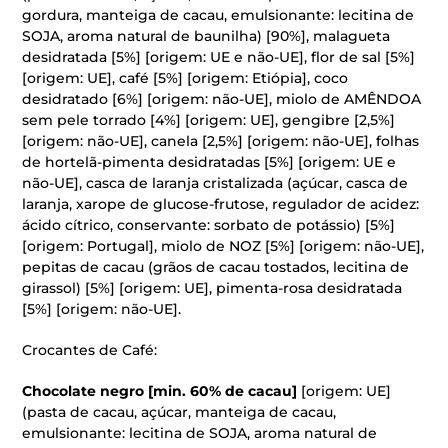
gordura, manteiga de cacau, emulsionante: lecitina de
SOJA, aroma natural de baunilha) [90%], malagueta
desidratada [5%] [origem: UE e não-UE], flor de sal [5%]
[origem: UE], café [5%] [origem: Etiópia], coco
desidratado [6%] [origem: não-UE], miolo de AMÊNDOA
sem pele torrado [4%] [origem: UE], gengibre [2,5%]
[origem: não-UE], canela [2,5%] [origem: não-UE], folhas
de hortelã-pimenta desidratadas [5%] [origem: UE e
não-UE], casca de laranja cristalizada (açúcar, casca de
laranja, xarope de glucose-frutose, regulador de acidez:
ácido cítrico, conservante: sorbato de potássio) [5%]
[origem: Portugal], miolo de NOZ [5%] [origem: não-UE],
pepitas de cacau (grãos de cacau tostados, lecitina de
girassol) [5%] [origem: UE], pimenta-rosa desidratada
[5%] [origem: não-UE].
Crocantes de Café:
Chocolate negro [min. 60% de cacau]
[origem: UE]
(pasta de cacau, açúcar, manteiga de cacau,
emulsionante: lecitina de SOJA, aroma natural de