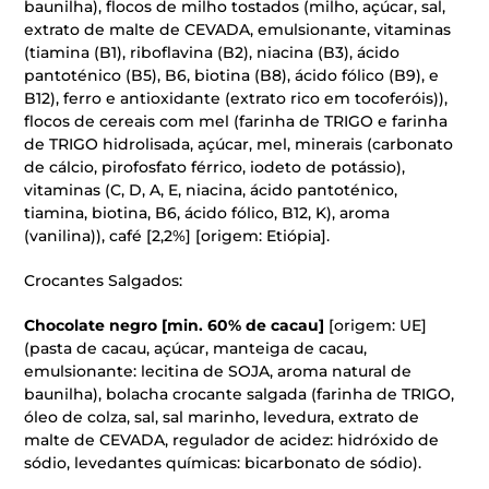
baunilha), flocos de milho tostados (milho, açúcar, sal,
extrato de malte de CEVADA, emulsionante, vitaminas
(tiamina (B1), riboflavina (B2), niacina (B3), ácido
pantoténico (B5), B6, biotina (B8), ácido fólico (B9), e
B12), ferro e antioxidante (extrato rico em tocoferóis)),
flocos de cereais com mel (farinha de TRIGO e farinha
de TRIGO hidrolisada, açúcar, mel, minerais (carbonato
de cálcio, pirofosfato férrico, iodeto de potássio),
vitaminas (C, D, A, E, niacina, ácido pantoténico,
tiamina, biotina, B6, ácido fólico, B12, K), aroma
(vanilina)), café [2,2%] [origem: Etiópia].
Crocantes Salgados:
Chocolate negro [min. 60% de cacau]
[origem: UE]
(pasta de cacau, açúcar, manteiga de cacau,
emulsionante: lecitina de SOJA, aroma natural de
baunilha), bolacha crocante salgada (farinha de TRIGO,
óleo de colza, sal, sal marinho, levedura, extrato de
malte de CEVADA, regulador de acidez: hidróxido de
sódio, levedantes químicas: bicarbonato de sódio).