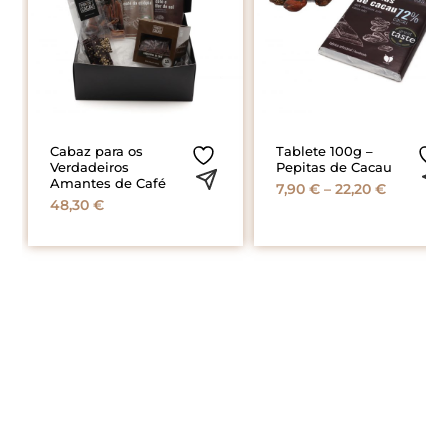
Cabaz para os
Tablete 100g –
Verdadeiros
Pepitas de Cacau
Amantes de Café
Price
7,90
€
–
22,20
€
48,30
€
range:
7,90 €
through
22,20 €