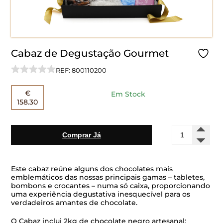
Cabaz de Degustação Gourmet
REF: 800110200
€
Em Stock
158.30
Quantidade
Comprar Já
de
Cabaz
de
Degustação
Este cabaz reúne alguns dos chocolates mais
Gourmet
emblemáticos das nossas principais gamas – tabletes,
bombons e crocantes – numa só caixa, proporcionando
uma experiência degustativa inesquecível para os
verdadeiros amantes de chocolate.
O Cabaz inclui 2kg de chocolate negro artesanal: