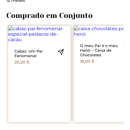
12 meses
O meu Pai é o meu
Herói – Caixa de
Cabaz: Um Pai
Chocolates
Fenomenal
18,00
€
26,20
€