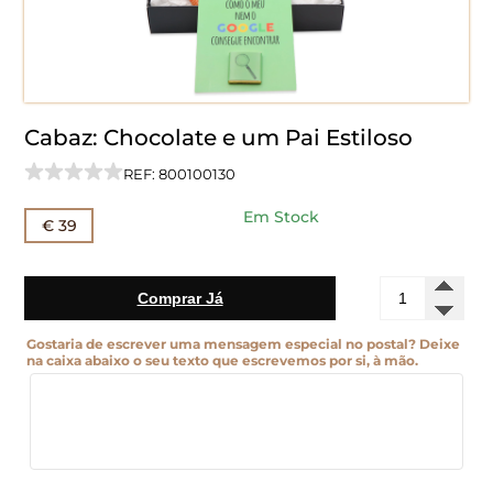
Cabaz: Chocolate e um Pai Estiloso
REF: 800100130
Em Stock
€ 39
Quantidade
Comprar Já
de
Cabaz:
Gostaria de escrever uma mensagem especial no postal? Deixe
Chocolate
na caixa abaixo o seu texto que escrevemos por si, à mão.
e
um
Pai
Estiloso