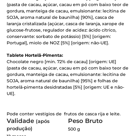
(pasta de cacau, açúcar, cacau em pó com baixo teor de
gordura, manteiga de cacau, emulsionante: lecitina de
SOJA, aroma natural de baunilha) [90%], casca de
laranja cristalizada (açúcar, casca de laranja, xarope de
glucose-frutose, regulador de acidez: ácido cítrico,
conservante: sorbato de potássio) [5%] [origem:
Portugal], miolo de NOZ [5%] [origem: não-UE].
Tablete Hortelã-Pimenta:
Chocolate negro [min. 72% de cacau] [origem: UE]
(pasta de cacau, açúcar, cacau em pó com baixo teor de
gordura, manteiga de cacau, emulsionante: lecitina de
SOJA, aroma natural de baunilha) [95%] e folhas de
hortelã-pimenta desidratadas [5%] [origem: UE e não-
UE].
Pode conter vestígios de frutos de casca rija e leite.
Validade
Peso Bruto
(após
produção)
500 g