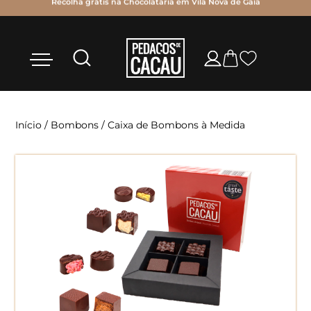
Recolha grátis na Chocolataria em Vila Nova de Gaia
Início
/
Bombons
/ Caixa de Bombons à Medida