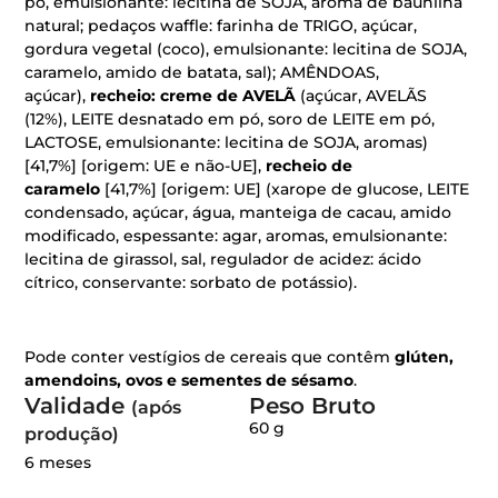
pó, emulsionante: lecitina de SOJA, aroma de baunilha
natural; pedaços waffle: farinha de TRIGO, açúcar,
gordura vegetal (coco), emulsionante: lecitina de SOJA,
caramelo, amido de batata, sal); AMÊNDOAS,
açúcar),
recheio: creme de AVELÃ
(açúcar, AVELÃS
(12%), LEITE desnatado em pó, soro de LEITE em pó,
LACTOSE, emulsionante: lecitina de SOJA, aromas)
[41,7%] [origem: UE e não-UE],
recheio de
caramelo
[41,7%] [origem: UE] (xarope de glucose, LEITE
condensado, açúcar, água, manteiga de cacau, amido
modificado, espessante: agar, aromas, emulsionante:
lecitina de girassol, sal, regulador de acidez: ácido
cítrico, conservante: sorbato de potássio).
Pode conter vestígios de cereais que contêm
glúten,
amendoins, ovos e sementes de sésamo
.
Validade
Peso Bruto
(após
60
produção)
6 meses