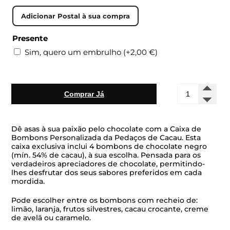
Presente
Sim, quero um embrulho
(+
2,00
€
)
Quantidade
Comprar Já
de
Caixa
de
Bombons
Dê asas à sua paixão pelo chocolate com a Caixa de
à
Bombons Personalizada da Pedaços de Cacau. Esta
caixa exclusiva inclui 4 bombons de chocolate negro
Medida
(mín. 54% de cacau), à sua escolha. Pensada para os
verdadeiros apreciadores de chocolate, permitindo-
lhes desfrutar dos seus sabores preferidos em cada
mordida.
Pode escolher entre os bombons com recheio de:
limão, laranja, frutos silvestres, cacau crocante, creme
de avelã ou caramelo.