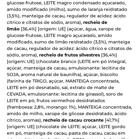
glucose-frutose, LEITE magro condensado açucarado,
amido modificado (milho), sumo de laranja reidratado
(3,5%), manteiga de cacau, regulador de acidez: ácido
cítrico e citratos de sódio, aroma),
recheio de
limão
[36,4%] [origem: UE] (açúcar, água, xarope de
glucose-frutose, LEITE magro açucarado, amido
modificado, sumo de limão reidratado (3,5%), manteiga
de cacau, regulador de acidez: ácido cítrico e citratos de
sódio, aroma),
recheio de frutos silvestres
[36,4%]
[origem: UE] (chocolate branco (LEITE em pó integral,
açúcar, manteiga de cacau, emulsionante: lecitina de
SOJA, aroma natural de baunilha), açúcar, biscoito
(farinha de TRIGO, açúcar, MANTEIGA concentrada,
LEITE em pó desnatado, sal, extrato de malte de
CEVADA, emulsionante: lecitina de girassol), soro de
LEITE em pó, frutos vermelhos desidratados
(framboesa: 2,8%, morango: 1%), MANTEIGA concentrada,
amido de milho, xarope de glicose desidratado, ácido
cítrico, aromas),
recheio de cacau crocante
[41,7%]
[origem: UE] (chocolate de LEITE: açúcar, LEITE gordo
em pó, manteiga de cacau, pasta de cacau, cacau em