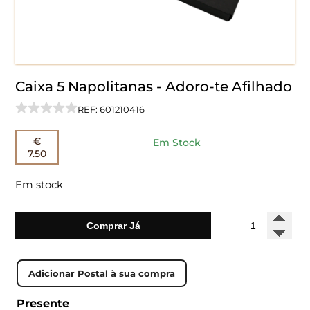
Caixa 5 Napolitanas - Adoro-te Afilhado
REF: 601210416
€
Em Stock
7.50
Em stock
Quantidade
Comprar Já
de
Caixa
5
Napolitanas
-
Adoro-
Presente