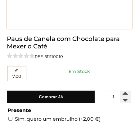
Paus de Canela com Chocolate para
Mexer o Café
REF: 511110010
€
Em Stock
7.00
Quantidade
Comprar Já
de
Paus
Presente
de
Canela
Sim, quero um embrulho
(+
2,00
€
)
com
Chocolate
para