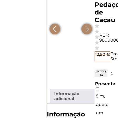
Pedaç
de
Cacau
REF:
980000
Em
12,50
€
Sto
Comprar
Quan
Já
de
Peda
Presente
de
Amo
Informação
Sim,
-
adicional
Sérg
quero
Ross
Informação
um
&