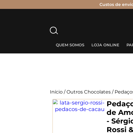
Custos de envi
Pesquisar
por:
QUEM SOMOS
LOJA ONLINE
PA
Início
/
Outros Chocolates
/ Pedaço
Pedaç
de Am
- Sérgi
Rossi 