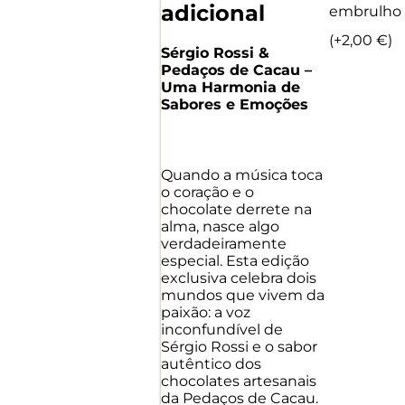
Peda
adicional
embrulho
de
Caca
(+
2,00
€
)
Sérgio Rossi &
Pedaços de Cacau –
Uma Harmonia de
Sabores e Emoções
Quando a música toca
o coração e o
chocolate derrete na
alma, nasce algo
verdadeiramente
especial. Esta edição
exclusiva celebra dois
mundos que vivem da
paixão: a voz
inconfundível de
Sérgio Rossi e o sabor
autêntico dos
chocolates artesanais
da Pedaços de Cacau.