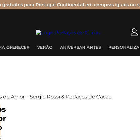
o gratuitos para Portugal Continental em compras iguais ou s
Nenhum produto no carrinho.
RA OFERECER
VERÃO
ANIVERSARIANTES
PERSONALIZA
s de Amor – Sérgio Rossi & Pedaços de Cacau
os
or
o
&