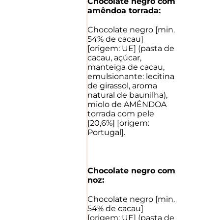
Chocolate negro com
amêndoa torrada:
Chocolate negro [min.
54% de cacau]
[origem: UE] (pasta de
cacau, açúcar,
manteiga de cacau,
emulsionante: lecitina
de girassol, aroma
natural de baunilha),
miolo de AMÊNDOA
torrada com pele
[20,6%] [origem:
Portugal].
Chocolate negro com
noz:
Chocolate negro [min.
54% de cacau]
[origem: UE] (pasta de