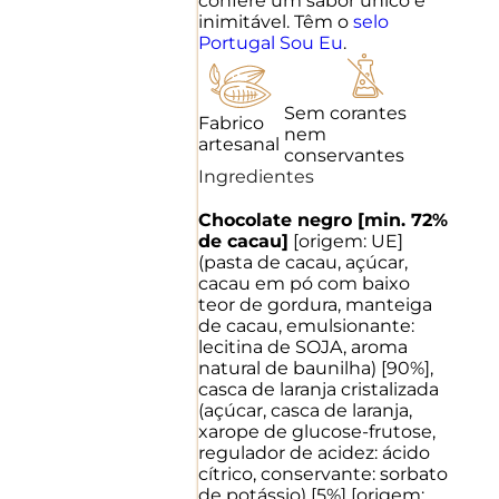
confere um sabor único e
inimitável. Têm o
selo
Portugal Sou Eu
.
Sem corantes
Fabrico
nem
artesanal
conservantes
Ingredientes
Chocolate negro [min. 72%
de cacau]
[origem: UE]
(pasta de cacau, açúcar,
cacau em pó com baixo
teor de gordura, manteiga
de cacau, emulsionante:
lecitina de SOJA, aroma
natural de baunilha) [90%],
casca de laranja cristalizada
(açúcar, casca de laranja,
xarope de glucose-frutose,
regulador de acidez: ácido
cítrico, conservante: sorbato
de potássio) [5%] [origem: