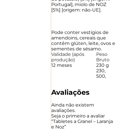
Portugal], miolo de NOZ
[5%] [origem: não-UE].
Pode conter vestígios de
amendoins, cereais que
contêm glúten, leite, ovos e
sementes de sésamo.
Validade
(após
Peso
produção)
Bruto
12 meses
230 g
230
,
500
,
Avaliações
Ainda não existem
avaliações.
Seja o primeiro a avaliar
“Tabletes a Granel – Laranja
e Noz”