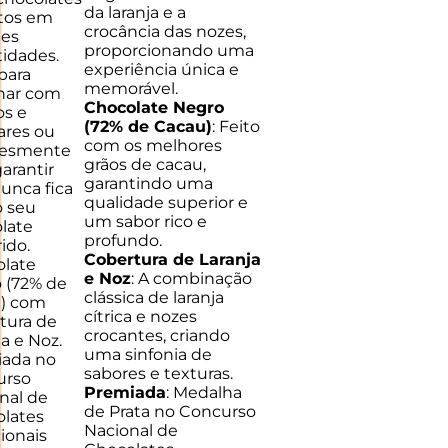
da laranja e a
itos em
crocância das nozes,
des
proporcionando uma
idades.
experiência única e
 para
memorável.
lhar com
Chocolate Negro
s e
(72% de Cacau)
: Feito
iares ou
com os melhores
lesmente
grãos de cacau,
garantir
garantindo uma
unca fica
qualidade superior e
 seu
um sabor rico e
late
profundo.
ido.
Cobertura de Laranja
late
e Noz
: A combinação
 (72% de
clássica de laranja
) com
cítrica e nozes
tura de
crocantes, criando
ja e Noz.
uma sinfonia de
iada no
sabores e texturas.
urso
Premiada
: Medalha
nal de
de Prata no Concurso
lates
Nacional de
cionais