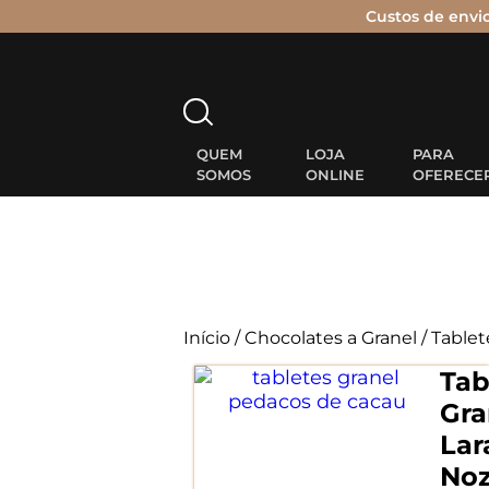
Custos de envi
Pesquisar
por:
QUEM
LOJA
PARA
SOMOS
ONLINE
OFERECE
Início
/
Chocolates a Granel
/
Tablet
Tab
Gra
Lar
No