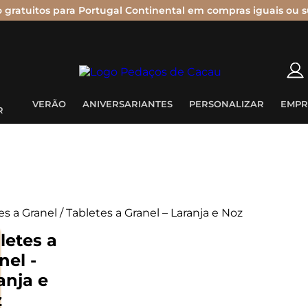
o gratuitos para Portugal Continental em compras iguais ou s
Nenhum produto no carrinho.
VERÃO
ANIVERSARIANTES
PERSONALIZAR
EMPR
R
es a Granel
/ Tabletes a Granel – Laranja e Noz
letes a
nel -
anja e
z