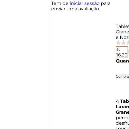
Tem de
iniciar sessão
para
enviar uma avaliação.
Table
Granel
e Noz
€
16.20
Quan
Compra
A
Tab
Laran
Grane
permi
desfr
seus 