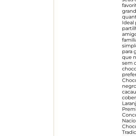
favor
gran
quant
Ideal
parti
amigo
famil
simp
para 
que n
sem o
choco
prefer
Choco
negro
cacau
cober
Laran
Prem
Conc
Nacio
Choco
Tradi