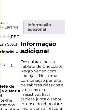
tes a
Informação
 - Laranja
adicional
REF:
Informação
Em Stock
adicional
tidade
Descubra a nossa
Quantidade
r Já
Tablete de Chocolate
de
Negro Vegan com
Tabletes
Laranja e Noz, uma
a
combinação perfeita
Granel
de sabores clássicos e
lete de
-
uma textura
ja e Noz a
Laranja
irresistível. Esta
l
e
tablete junta o sabor
te-lhe
Noz
intenso do chocolate
utar dos
negro com a frescura
chocolates