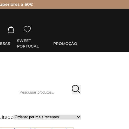
uperiores a 60€
SWEET
ESAS
PROMOÇÃO
PORTUGAL
Pesquisar
por:
ultado