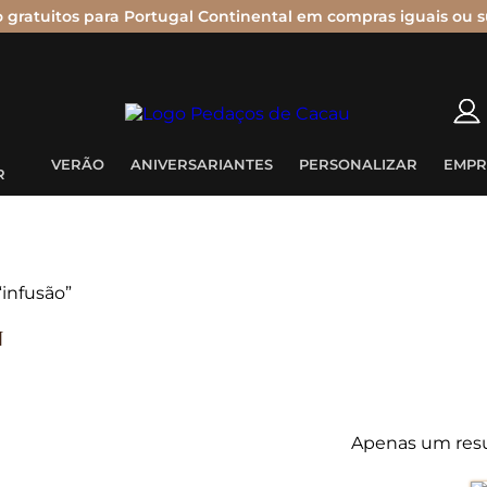
o gratuitos para Portugal Continental em compras iguais ou s
Nenhum produto no carrinho.
VERÃO
ANIVERSARIANTES
PERSONALIZAR
EMPR
R
infusão”
u
Apenas um res