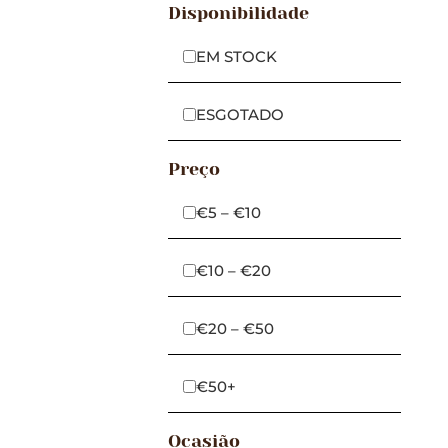
Disponibilidade
EM STOCK
ESGOTADO
Preço
€5 – €10
€10 – €20
€20 – €50
€50+
Ocasião