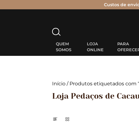
Custos de envi
Pesquisar
por:
QUEM
LOJA
PARA
SOMOS
ONLINE
OFERECE
Início
/ Produtos etiquetados com “
Loja Pedaços de Caca