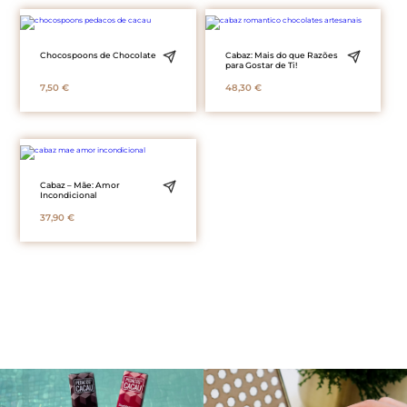
Chocospoons de Chocolate
Cabaz: Mais do que Razões
para Gostar de Ti!
7,50
€
48,30
€
Cabaz – Mãe: Amor
Incondicional
37,90
€