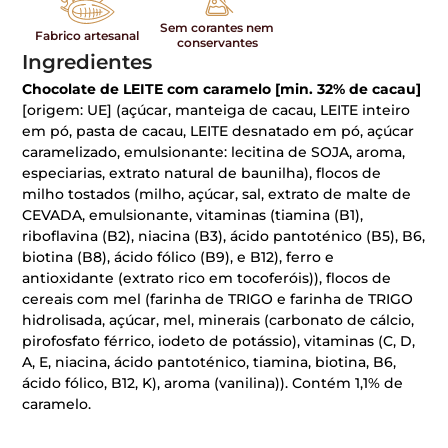
Sem corantes nem
Fabrico artesanal
conservantes
Ingredientes
Chocolate de LEITE com caramelo [min. 32% de cacau]
[origem: UE] (açúcar, manteiga de cacau, LEITE inteiro
em pó, pasta de cacau, LEITE desnatado em pó, açúcar
caramelizado, emulsionante: lecitina de SOJA, aroma,
especiarias, extrato natural de baunilha), flocos de
milho tostados (milho, açúcar, sal, extrato de malte de
CEVADA, emulsionante, vitaminas (tiamina (B1),
riboflavina (B2), niacina (B3), ácido pantoténico (B5), B6,
biotina (B8), ácido fólico (B9), e B12), ferro e
antioxidante (extrato rico em tocoferóis)), flocos de
cereais com mel (farinha de TRIGO e farinha de TRIGO
hidrolisada, açúcar, mel, minerais (carbonato de cálcio,
pirofosfato férrico, iodeto de potássio), vitaminas (C, D,
A, E, niacina, ácido pantoténico, tiamina, biotina, B6,
ácido fólico, B12, K), aroma (vanilina)). Contém 1,1% de
caramelo.