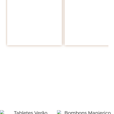
range:
7,90 €
through
22,20 €