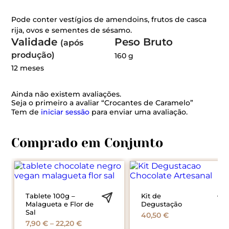
Pode conter vestígios de amendoins, frutos de casca
rija, ovos e sementes de sésamo.
Validade
Peso Bruto
(após
produção)
160 g
12 meses
Ainda não existem avaliações.
Seja o primeiro a avaliar “Crocantes de Caramelo”
Tem de
iniciar sessão
para enviar uma avaliação.
Tablete 100g –
Kit de
Malagueta e Flor de
Degustação
Sal
40,50
€
Price
7,90
€
–
22,20
€