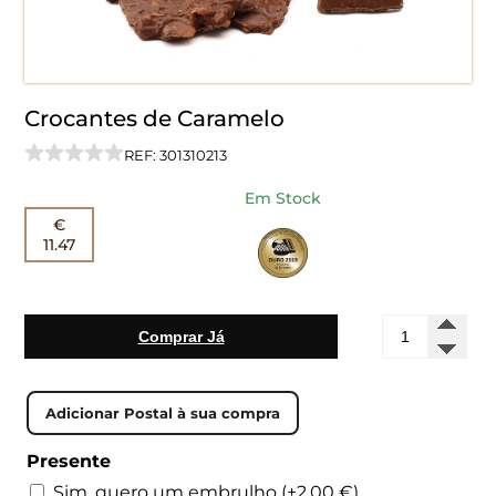
Crocantes de Caramelo
REF: 301310213
Em Stock
€
11.47
Quantidade
Comprar Já
de
Crocantes
de
Caramelo
Presente
Sim, quero um embrulho
(+
2,00
€
)