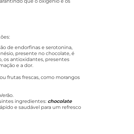
arantindo que o oxigénio e os
tões:
o de endorfinas e serotonina,
gnésio, presente no chocolate, é
o, os antioxidantes, presentes
mação e a dor.
ou frutas frescas, como morangos
Verão.
intes ingredientes:
chocolate
rápido e saudável para um refresco