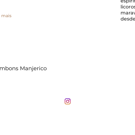
espiri
licor
marav
 mais
desde 