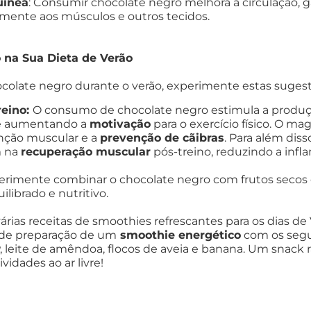
uínea
: Consumir chocolate negro melhora a circulação, g
mente aos músculos e outros tecidos.
 na Sua Dieta de Verão
ocolate negro durante o verão, experimente estas suges
reino:
O consumo de chocolate negro estimula a produçã
 e aumentando a
motivação
para o exercício físico. O ma
unção muscular e a
prevenção de cãibras
. Para além diss
m na
recuperação muscular
pós-treino, reduzindo a infla
perimente combinar o chocolate negro com frutos secos 
librado e nutritivo.
várias receitas de smoothies refrescantes para os dias de 
de preparação de um
smoothie energético
com os segu
, leite de amêndoa, flocos de aveia e banana. Um snack 
vidades ao ar livre!