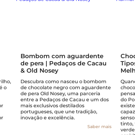
Bombom com aguardente
Choc
de pera | Pedaços de Cacau
Tipo
& Old Nosey
Melh
ilho,
Descubra como nasceu o bombom
Quand
é o
de chocolate negro com aguardente
choco
de pera Old Nosey, uma parceria
pens
entre a Pedaços de Cacau e um dos
do Po
or
mais exclusivos destilados
exist
portugueses, que une tradição,
capaz
or
inovação e excelência.
senso
tinto,
Saber mais
verde