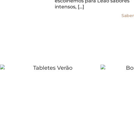
escolhemos para Leão sabores
intensos, […]
Saber