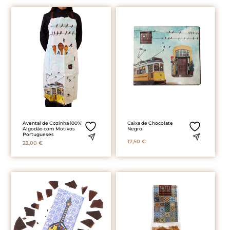
Avental de Cozinha 100%
Caixa de Chocolate
Algodão com Motivos
Negro
Portugueses
17,50
€
22,00
€