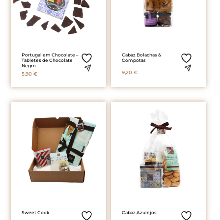
Portugal em Chocolate –
Cabaz Bolachas &
Tabletes de Chocolate
Compotas
Negro
9,20
€
5,90
€
Sweet Cook
Cabaz Azulejos