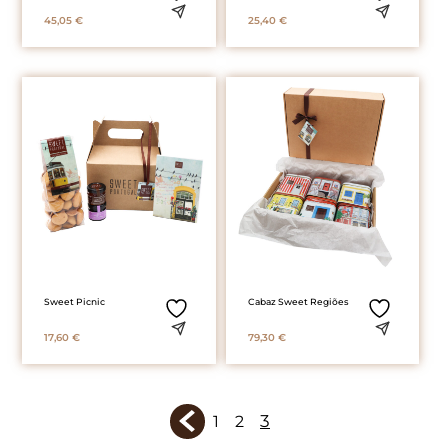
45,05
€
25,40
€
Sweet Picnic
Cabaz Sweet Regiões
17,60
€
79,30
€
3
1
2