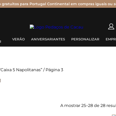
o gratuitos para Portugal Continental em compras iguais ou s
Nenhum produto no carrinho.
VERÃO
ANIVERSARIANTES
PERSONALIZAR
EMPR
R
Caixa 5 Napolitanas”
/ Página 3
u
A mostrar 25–28 de 28 resu