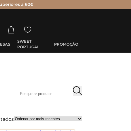
uperiores a 60€
SWEET
ESAS
PROMOÇÃO
PORTUGAL
Pesquisar
por:
ltados