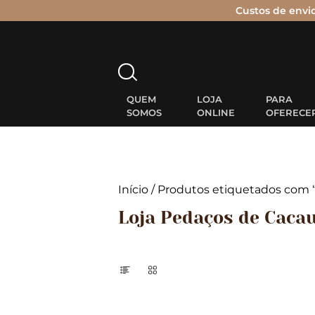
Custos de envi
Pesquisar
por:
QUEM
LOJA
PARA
SOMOS
ONLINE
OFERECE
Início
/
Produtos etiquetados com “
Loja Pedaços de Caca