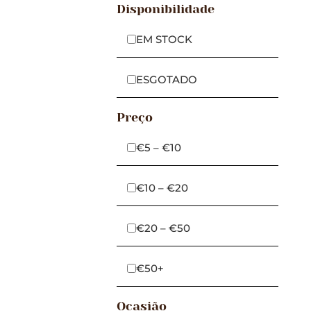
Disponibilidade
EM STOCK
ESGOTADO
Preço
€5 – €10
€10 – €20
€20 – €50
€50+
Ocasião