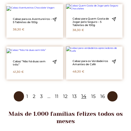
Cabaz para Quem Gosta de
Cabaz para os Aventureiros –
Jogar pelo Seguro – 5
5 Tabletes de 100g
Tabletes de 100g
38,30
€
38,30
€
Cabaz para os Verdadeiros
Cabaz “Não há duas sem
Amantes de Café
três”
48,30
€
41,30
€
14
1
2
3
…
11
12
13
15
16
Mais de 1.000 famílias felizes todos os
meses