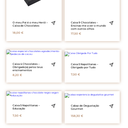
O meu Pai é o meu Herói –
Caixa 9 Chocolates –
Caixa de Chocolates
Ensinas-me a ver o mundo
com outros olhos
18,00
€
17,50
€
Caixa 4 Chocolates –
Caixa 5 Napolitanas –
Obrigado(a) pelos teus
Obrigado por Tudo
ensinamentos
7,50
€
8,20
€
Caixa 5 Napolitanas –
Cabaz de Degustação
Educação
Gourmet
7,50
€
158,30
€