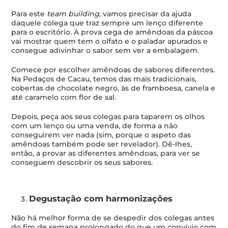
Para este
team building
, vamos precisar da ajuda
daquele colega que traz sempre um lenço diferente
para o escritório. A prova cega de amêndoas da páscoa
vai mostrar quem tem o olfato e o paladar apurados e
consegue adivinhar o sabor sem ver a embalagem.
Comece por escolher amêndoas de sabores diferentes.
Na Pedaços de Cacau, temos das mais tradicionais,
cobertas de chocolate negro, às de framboesa, canela e
até caramelo com flor de sal.
Depois, peça aos seus colegas para taparem os olhos
com um lenço ou uma venda, de forma a não
conseguirem ver nada (sim, porque o aspeto das
amêndoas também pode ser revelador). Dê-lhes,
então, a provar as diferentes amêndoas, para ver se
conseguem descobrir os seus sabores.
Degustação com harmonizações
Não há melhor forma de se despedir dos colegas antes
do fim de semana prolongado do que um convívio com