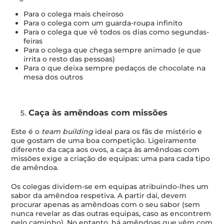
Para o colega mais cheiroso
Para o colega com um guarda-roupa infinito
Para o colega que vê todos os dias como segundas-
feiras
Para o colega que chega sempre animado (e que
irrita o resto das pessoas)
Para o que deixa sempre pedaços de chocolate na
mesa dos outros
Caça às amêndoas com missões
Este é o
team building
ideal para os fãs de mistério e
que gostam de uma boa competição. Ligeiramente
diferente da caça aos ovos, a caça às amêndoas com
missões exige a criação de equipas: uma para cada tipo
de amêndoa.
Os colegas dividem-se em equipas atribuindo-lhes um
sabor da amêndoa respetiva. A partir daí, devem
procurar apenas as amêndoas com o seu sabor (sem
nunca revelar as das outras equipas, caso as encontrem
pelo caminho). No entanto, há
amêndoas
que vêm com