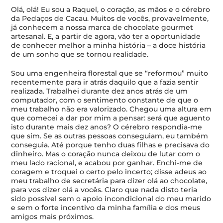
Olá, olá! Eu sou a Raquel, o coração, as mãos e o cérebro
da Pedaços de Cacau. Muitos de vocês, provavelmente,
já conhecem a nossa marca de chocolate gourmet
artesanal. E, a partir de agora, vão ter a oportunidade
de conhecer melhor a minha história – a doce história
de um sonho que se tornou realidade.
Sou uma engenheira florestal que se “reformou” muito
recentemente para ir atrás daquilo que a fazia sentir
realizada. Trabalhei durante dez anos atrás de um
computador, com o sentimento constante de que o
meu trabalho não era valorizado. Chegou uma altura em
que comecei a dar por mim a pensar: será que aguento
isto durante mais dez anos? O cérebro respondia-me
que sim. Se as outras pessoas conseguiam, eu também
conseguia. Até porque tenho duas filhas e precisava do
dinheiro. Mas o coração nunca deixou de lutar com o
meu lado racional, e acabou por ganhar. Enchi-me de
coragem e troquei o certo pelo incerto; disse adeus ao
meu trabalho de secretária para dizer olá ao chocolate,
para vos dizer olá a vocês. Claro que nada disto teria
sido possível sem o apoio incondicional do meu marido
e sem o forte incentivo da minha família e dos meus
amigos mais próximos.