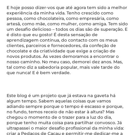
E hoje posso dizer-vos que até agora tem sido a melhor
experiência da minha vida. Tenho crescido como
pessoa, como chocolateira, como empresária, como
artesã, como mãe, como mulher, como amiga. Tem sido
um desafio delicioso – todos os dias são de superação. E
é disto que eu gosto! É desta sensação de
aprendizagem contínua, do contacto com os meus
clientes, parceiros e fornecedores, da confeção de
chocolate e da criatividade que exige a criação de
novos produtos. Às vezes demoramos a encontrar o
nosso caminho. No meu caso, demorei dez anos. Mas,
tal como diz a sabedoria popular, mais vale tarde do
que nunca! E é bem verdade.
Este blog é um projeto que já estava na gaveta há
algum tempo. Sabem aquelas coisas que vamos
adiando sempre porque o tempo é escasso e porque,
no fundo, temos receio de não estar à altura? Mas
chegou o momento de o trazer para a luz do dia,
porque tenho muita coisa para partilhar convosco. Já
ultrapassei o maior desafio profissional da minha vida:
criar a Pedaços de Cacau e permitir-me dedicar-me a