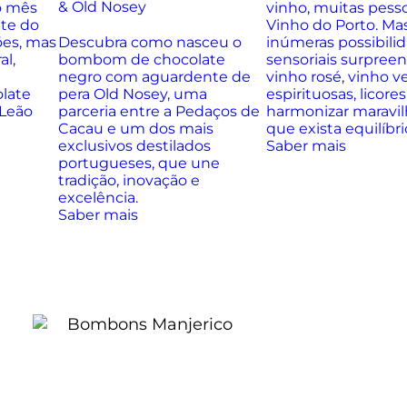
& Old Nosey
o mês
vinho, muitas pes
nte do
Vinho do Porto. Ma
ões, mas
Descubra como nasceu o
inúmeras possibilid
al,
bombom de chocolate
sensoriais surpreen
negro com aguardente de
vinho rosé, vinho 
olate
pera Old Nosey, uma
espirituosas, licor
 Leão
parceria entre a Pedaços de
harmonizar maravi
Cacau e um dos mais
que exista equilíbri
exclusivos destilados
Saber mais
portugueses, que une
tradição, inovação e
excelência.
Saber mais