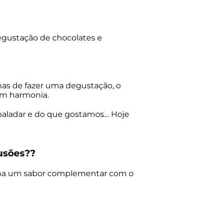
degustação de chocolates e
rmas de fazer uma degustação, o
em harmonia.
 paladar e do que gostamos… Hoje
usões
?
?
nha um sabor complementar com o