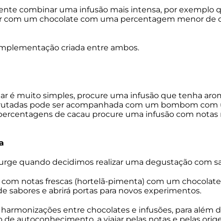
ente combinar uma infusão mais intensa, por exemplo q
ar com um chocolate com uma percentagem menor de c
a complementação criada entre ambos.
ar é muito simples, procure uma infusão que tenha aro
 frutadas pode ser acompanhada com um bombom com u
percentagens de cacau procure uma infusão com notas m
a
 surge quando decidimos realizar uma degustação com sa
 com notas frescas (hortelã-pimenta) com um chocolat
e sabores e abrirá portas para novos experimentos.
armonizações entre chocolates e infusões, para além de
o de autoconhecimento, a viajar pelas notas e pelas or