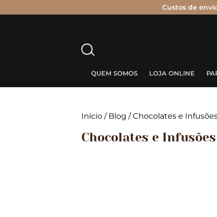
Custos de envi
Pesquisar
por:
QUEM SOMOS
LOJA ONLINE
PA
Início
/
Blog
/
Chocolates e Infusõe
Chocolates e Infusões