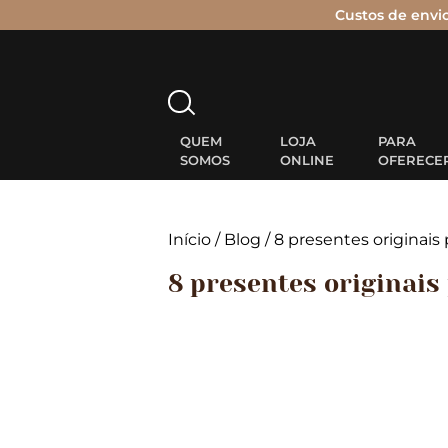
Custos de envi
Pesquisar
por:
QUEM
LOJA
PARA
SOMOS
ONLINE
OFERECE
Início
/
Blog
/
8 presentes originais 
8 presentes originais