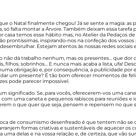
que o Natal finalmente chegou! Já se sente a magia: as p
ra, só falta montar a Árvore. Também deixam essa tarefa
or casa temos esse hábito mas, no Atelier da Pedaços d
stão prontíssimas, inspirando-nos na confeção dos vosso
esembrulhar. Estejam atentos às nossas redes sociais 
ício não dá trabalho nenhum, mas os presentes… que dor 
s, filhos, sobrinhos… E nunca mais acaba a lista, ufa! Des
uma obrigação e, por consequência, a publicidade por es
dar um presente? É tão bom oferecer momentos de felic
ezes pode parecer impossível.
m significado. Se, para vocês, oferecerem-vos uma can
oi com uma caneta e pequenos rabiscos para reuniões e 
cerem o que quer que seja, pensem e repensem no que se
poca de consumismo desenfreado é que tentem não se de
e arranjem formas criativas e sustentáveis de aquecer os
 delas e na vossa relação e, de certeza, que vão surgi