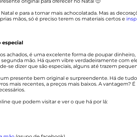
presente original para oferecer no Natal 🙂
e Natal e para a tornar mais achocolatada. Mas as decor
prias mãos, só é preciso terem os materiais certos e
insp
 especial
s achados, é uma excelente forma de poupar dinheiro,
 em segunda mão. Há quem vibre verdadeiramente com ele
de-se dizer que são especiais, alguns até trazem pequen
r um presente bem original e surpreendente. Há de tudo
os mais recentes, a preços mais baixos. A vantagem? É mu
ecessários.
nline que podem visitar e ver o que há por lá:
da mão
(grupo de facebook)