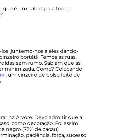
e que é um cabaz para toda a
 ?
los, juntemo-nos a eles dando-
nzeiro portátil. Temos as ruas,
perdidas sem rumo. Sabiam que as
ser minimizada. Como? Colocando
aki
, um cinzeiro de bolso feito de
s.
rar na Árvore. Devo admitir que a
caso, como decoração. Foi assim
ate negro (72% de cacau)
erminação, paciência, força, sucesso