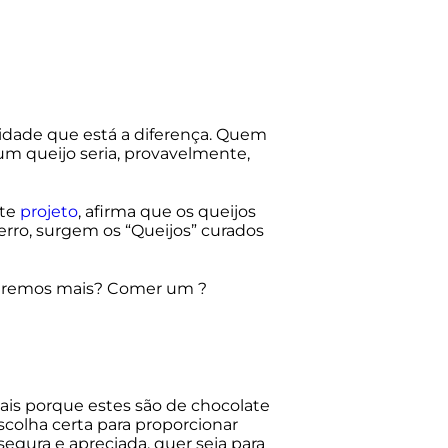
idade que está a diferença. Quem
um queijo seria, provavelmente,
ste
projeto
, afirma que os queijos
-erro, surgem os “Queijos” curados
ueremos mais? Comer um ?
iais porque estes são de chocolate
scolha certa para proporcionar
egura e apreciada, quer seja para