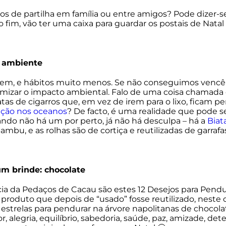
 de partilha em família ou entre amigos? Pode dizer-s
o fim, vão ter uma caixa para guardar os postais de Natal
o ambiente
em, e hábitos muito menos. Se não conseguimos vencê-
mizar o impacto ambiental. Falo de uma coisa chamada ci
atas de cigarros que, em vez de irem para o lixo, ficam 
ição nos oceanos
? De facto, é uma realidade que pode 
uando não há um por perto, já não há desculpa – há a
Biat
mbu, e as rolhas são de cortiça e reutilizadas de garrafa
m brinde: chocolate
cia da Pedaços de Cacau são estes 12 Desejos para Pendu
roduto que depois de “usado” fosse reutilizado, neste 
a estrelas para pendurar na árvore napolitanas de chocol
, alegria, equilíbrio, sabedoria, saúde, paz, amizade, det