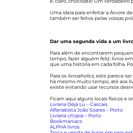
e, claro, chocolate! Um verdadeiro 
Uma ideia para enfeitar a Árvore d
também ser feitos pelas vossas pró
Dar uma segunda vida a um livro
Para além de encontrarem pequeno
tempo, fazer alguém feliz: livros
que uma história em cada folha. Po
Para os
livroaholics
, este parece se
há mesmo muito tempo, até aos livr
existe evitando usar recursos desn
Ficam aqui alguns locais físicos e o
Livraria Déjà Lu – Cascais
Alfarrabista João Soares – Porto
Livraria Utopia – Porto
Bookmaniacs
ALPHA livros
Troca e venda de livros em segun