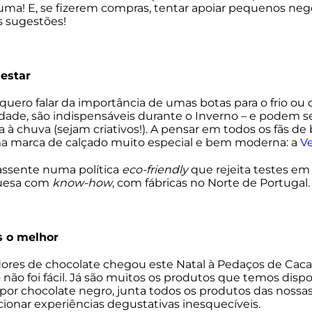
 só uma! E, se fizerem compras, tentar apoiar pequenos ne
s sugestões!
 estar
 quero falar da importância de umas botas para o frio 
erdade, são indispensáveis durante o Inverno – e podem
à chuva (sejam criativos!). A pensar em todos os fãs d
ma marca de calçado muito especial e bem moderna: a
V
assente numa política
eco-friendly
que rejeita testes e
uesa com
know-how
, com fábricas no Norte de Portugal.
s o melhor
dores de chocolate chegou este Natal à Pedaços de Caca
não foi fácil. Já são muitos os produtos que temos disp
or chocolate negro, junta todos os produtos das nossas 
ionar experiências degustativas inesquecíveis.