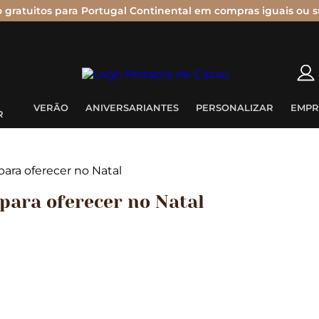
o gratuitos para Portugal Continental em compras iguais ou s
Nenhum produto no carrinho.
VERÃO
ANIVERSARIANTES
PERSONALIZAR
EMPR
R
para oferecer no Natal
 para oferecer no Natal