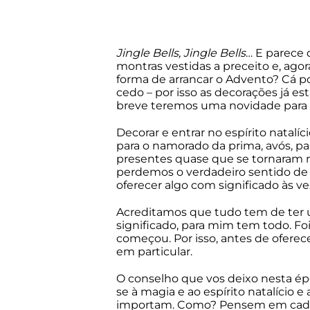
Jingle Bells, Jingle Bells
… E parece 
montras vestidas a preceito e, ago
forma de arrancar o Advento? Cá p
cedo – por isso as decorações já e
breve teremos uma novidade para d
Decorar e entrar no espírito natal
para o namorado da prima, avós, pai
presentes quase que se tornaram n
perdemos o verdadeiro sentido de 
oferecer algo com significado às v
Acreditamos que tudo tem de ter u
significado, para mim tem todo. F
começou. Por isso, antes de ofere
em particular.
O conselho que vos deixo nesta é
se à magia e ao espírito natalício 
importam. Como? Pensem em cada uma