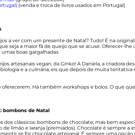
ortugal)
(venda e troca de livros usados em Portugal)
s
os a ver com um presente de Natal? Tudo! É na original
ue seja a maior fã de queijo que se acuse. Oferecer-lhe 
 umas boas gargalhadas.
jos artesanais vegan, da Ginko! A Daniela, a criadora de
 biologia e a culinária, eis que depois de muita tentativa
e oferecerem. Há também workshops e bolos. O que q
: bombons de Natal
cos dos clássicos: bombons de chocolate, mas bem espec
 de limão e laranja (premiados). Chocolate é sempre a e
mente se for chocolate artesanal. É sempre uma opção s