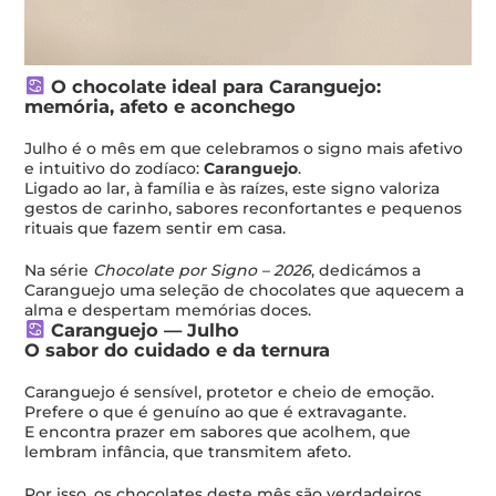
O chocolate ideal para Caranguejo:
memória, afeto e aconchego
Julho é o mês em que celebramos o signo mais afetivo
e intuitivo do zodíaco:
Caranguejo
.
Ligado ao lar, à família e às raízes, este signo valoriza
gestos de carinho, sabores reconfortantes e pequenos
rituais que fazem sentir em casa.
Na série
Chocolate por Signo – 2026
, dedicámos a
Caranguejo uma seleção de chocolates que aquecem a
alma e despertam memórias doces.
Caranguejo — Julho
O sabor do cuidado e da ternura
Caranguejo é sensível, protetor e cheio de emoção.
Prefere o que é genuíno ao que é extravagante.
E encontra prazer em sabores que acolhem, que
lembram infância, que transmitem afeto.
Por isso, os chocolates deste mês são verdadeiros