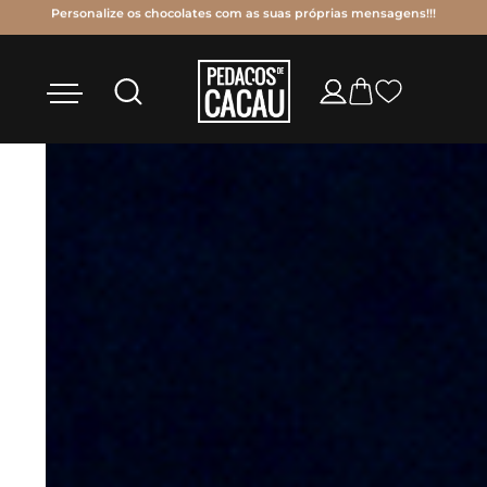
Personalize os chocolates com as suas próprias mensagens!!!